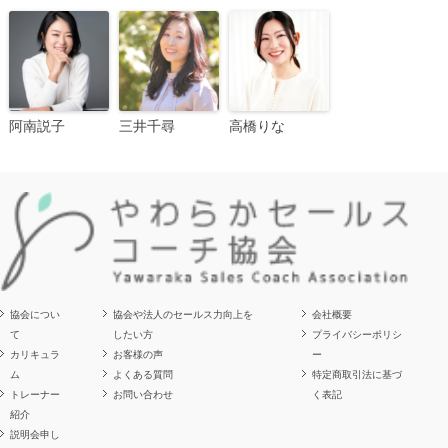
阿南説子
三井千尋
高橋りな
協会につい
協会や法人のセールス力向上を
会社概要
て
したい方
プライバシーポリシ
カリキュラ
お客様の声
ー
ム
よくある質問
特定商取引法に基づ
トレーナー
お問い合わせ
く表記
紹介
説明会申し