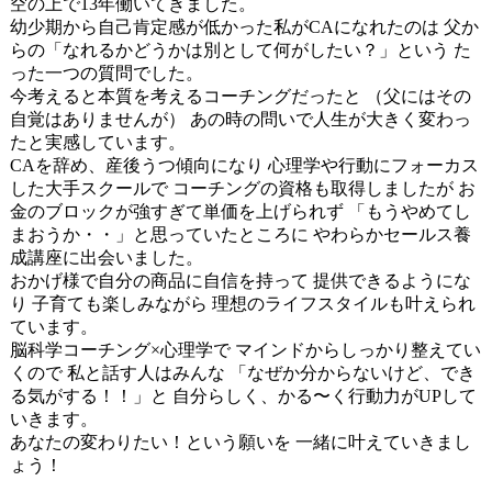
空の上で13年働いてきました。
幼少期から自己肯定感が低かった私がCAになれたのは 父か
らの「なれるかどうかは別として何がしたい？」という た
った一つの質問でした。
今考えると本質を考えるコーチングだったと （父にはその
自覚はありませんが） あの時の問いで人生が大きく変わっ
たと実感しています。
CAを辞め、産後うつ傾向になり 心理学や行動にフォーカス
した大手スクールで コーチングの資格も取得しましたが お
金のブロックが強すぎて単価を上げられず 「もうやめてし
まおうか・・」と思っていたところに やわらかセールス養
成講座に出会いました。
おかげ様で自分の商品に自信を持って 提供できるようにな
り 子育ても楽しみながら 理想のライフスタイルも叶えられ
ています。
脳科学コーチング×心理学で マインドからしっかり整えてい
くので 私と話す人はみんな 「なぜか分からないけど、でき
る気がする！！」と 自分らしく、かる〜く行動力がUPして
いきます。
あなたの変わりたい！という願いを 一緒に叶えていきまし
ょう！