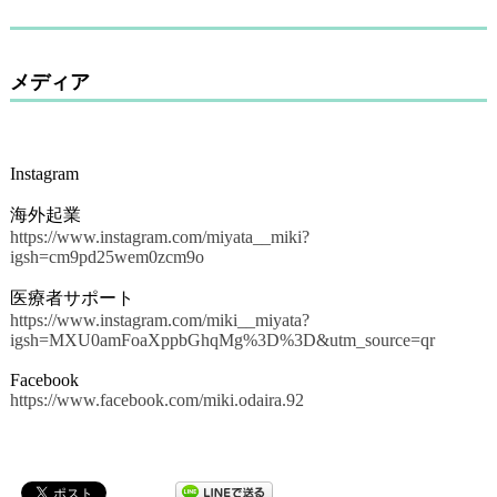
メディア
Instagram
海外起業
https://www.instagram.com/miyata__miki?
igsh=cm9pd25wem0zcm9o
医療者サポート
https://www.instagram.com/miki__miyata?
igsh=MXU0amFoaXppbGhqMg%3D%3D&utm_source=qr
Facebook
https://www.facebook.com/miki.odaira.92