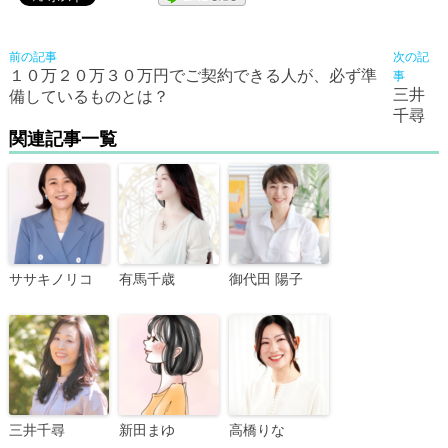
前の記事
次の記
１０万２０万３０万円でご契約できる人が、必ず準
事
三井
備しているものとは？
千尋
関連記事一覧
ササキノリコ
有馬千歳
御代田 陽子
三井千尋
新田まゆ
高橋りな